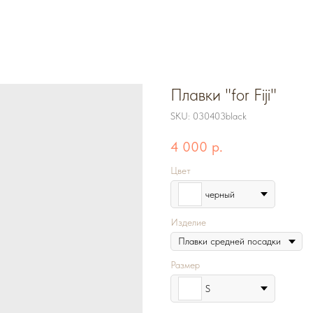
Плавки "for Fiji"
SKU:
030403black
4 000
р.
Цвет
черный
Изделие
Размер
S