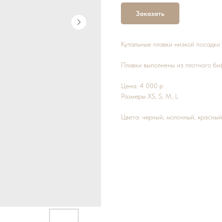
Заказать
Купальные плавки низкой посадки
Плавки выполнены из плотного би
Цена: 4 000 р
Размеры XS, S, М, L
Цвета: черный, молочный, красный