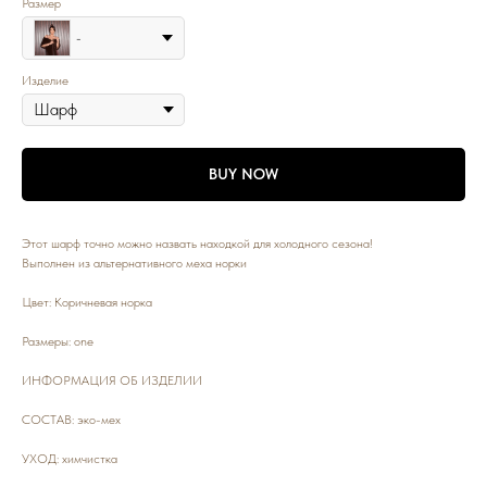
Размер
-
Изделие
BUY NOW
Этот шарф точно можно назвать находкой для холодного сезона!
Выполнен из альтернативного меха норки
Цвет: Коричневая норка
Размеры: one
ИНФОРМАЦИЯ ОБ ИЗДЕЛИИ
СОСТАВ: эко-мех
УХОД: химчистка