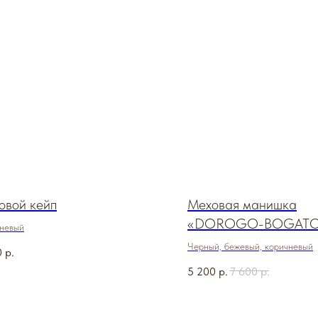
овой кейп
Меховая манишка
«DOROGO-BOGAT
невый
Черный, бежевый, коричневый
0
р.
5 200
р.
7 600
р.