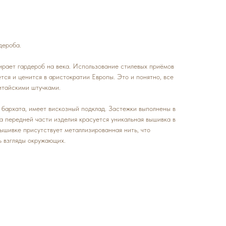
дероба.
бирает гардероб на века. Использование стилевых приёмов
ся и ценится в аристократии Европы. Это и понятно, все
итайскими штучками.
 бархата, имеет вискозный подклад. Застежки выполнены в
а передней части изделия красуется уникальная вышивка в
вышивке присутствует металлизированная нить, что
ь взгляды окружающих.