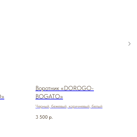
Воротник «DOROGO-
Мех
O»
BOGATO»
BO
Черный, бежевый, коричневый, белый
Черн
3 500
р.
3 60