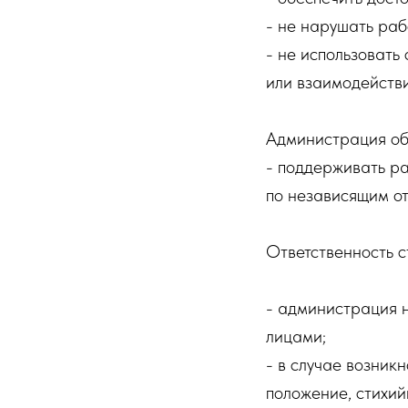
- не нарушать раб
- не использовать
или взаимодейств
Администрация обя
- поддерживать ра
по независящим о
Ответственность 
- администрация н
лицами;
- в случае возник
положение, стихий