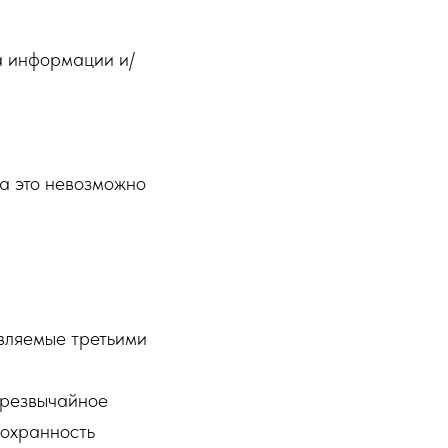
а информации и/
да это невозможно
авляемые третьими
чрезвычайное
сохранность