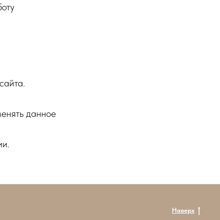
боту
сайта.
менять данное
ии.
Наверх