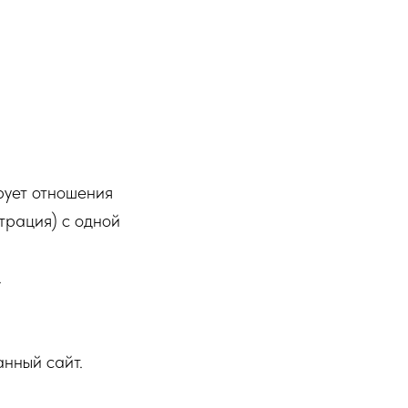
рует отношения
рация) с одной
.
анный сайт.